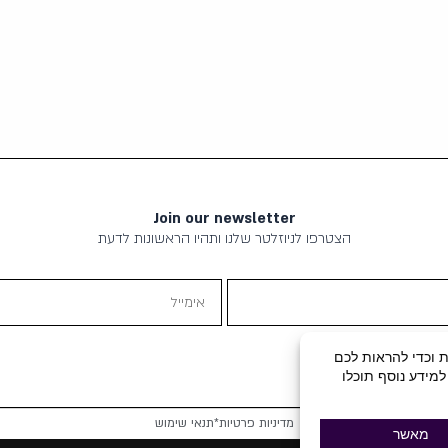
י
י
ר
ר
ה
ה
מ
נ
ק
ו
ו
כ
ר
ח
י
י
Join our newsletter
ה
ה
הצטרפו לניוזלטר שלנו ותהיו הראשונות לדעת
י
ו
ה
א
אימייל
:
:
7
1
תוכן שיווקי
4
,
5
4
.
9
מדיניות פרטיות
*
תנאי שימוש
0
0