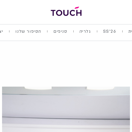
ת
SS'26
גלריה
סניפים
הסיפור שלנו
יצ
עמוד
עמוד
עמוד