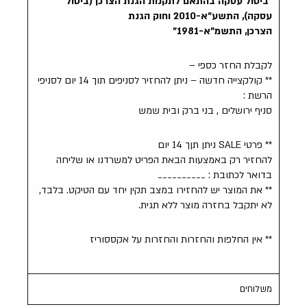
"ביטול עסקה בהתאם לתקנות הגנת הצרכן (ביטול
עסקה), התשע"א-2010 וחוק הגנת
הצרכן, התשמ"א-1981"
לקבלת החזר כספי –
** קולקצייה חדשה – ניתן להחזיר לסניפים תוך 14 יום לסניפי
הרשת :
סניף ירושלים , בני ברק ובית שמש
** פרטי SALE ניתן תןך 14 יום
להחזיר רק באמצעות הבאת הפריט למשרדנו או שליחה
בדואר לכתובת : __________
** את המוצר יש להחזירו במצב תקין יחד עם הטיקט. בלבד,
לא יתקבל בחזרה מוצר ללא תגית.
** אין החלפות והחזרות והחזרות על אקססוריז
משלוחים