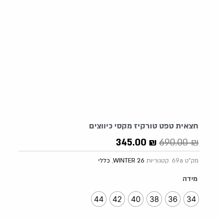
חצאית טפט טורקיז מקסי כיווצים
המחיר
המחיר
345.00
₪
690.00
₪
המקורי
הנוכחי
מק"ט
69a
קטגוריות
WINTER 26
,
כללי
היה:
הוא:
345.00 ₪.
690.00 ₪.
כמות
מידה
של
חצאית
44
42
40
38
36
34
טפט
טורקיז