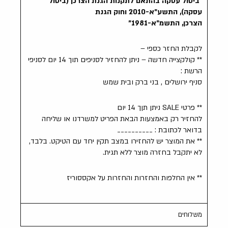
"ביטול עסקה בהתאם לתקנות הגנת הצרכן (ביטול
עסקה), התשע"א-2010 וחוק הגנת
הצרכן, התשמ"א-1981"
לקבלת החזר כספי –
** קולקצייה חדשה – ניתן להחזיר לסניפים תוך 14 יום לסניפי
הרשת :
סניף ירושלים , בני ברק ובית שמש
** פרטי SALE ניתן תןך 14 יום
להחזיר רק באמצעות הבאת הפריט למשרדנו או שליחה
בדואר לכתובת : __________
** את המוצר יש להחזירו במצב תקין יחד עם הטיקט. בלבד,
לא יתקבל בחזרה מוצר ללא תגית.
** אין החלפות והחזרות והחזרות על אקססוריז
משלוחים