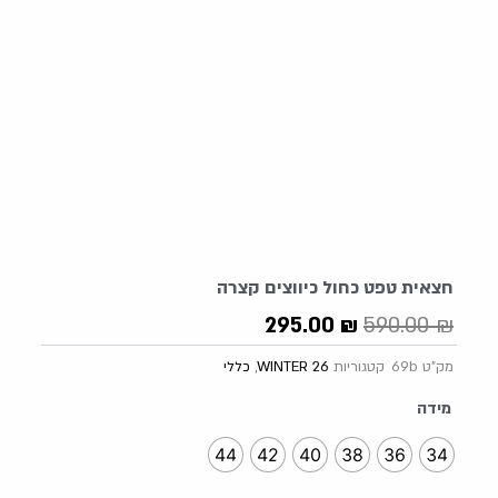
חצאית טפט כחול כיווצים קצרה
המחיר
המחיר
295.00
₪
590.00
₪
המקורי
הנוכחי
מק"ט
69b
קטגוריות
WINTER 26
,
כללי
היה:
הוא:
295.00 ₪.
590.00 ₪.
כמות
מידה
של
חצאית
44
42
40
38
36
34
טפט
כחול