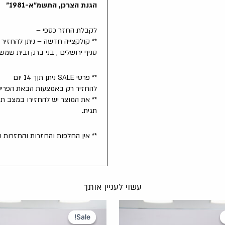
הגנת הצרכן, התשמ"א-1981"
לקבלת החזר כספי –
** קולקצייה חדשה – ניתן להחזיר לסניפים תוך 14 
סניף ירושלים , בני ברק ובית שמש
** פרטי SALE ניתן תןך 14 יום
להחזיר רק באמצעות הבאת הפריט 
** את המוצר יש להחזירו במצב תק
תגית.
** אין החלפות והחזרות והחזרות 
עשוי לעניין אותך
המחיר
המחיר
המחיר
המחיר
המקורי
הנוכחי
המקורי
הנוכחי
Sale!
Sale!
היה:
הוא:
היה:
הוא: