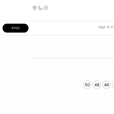
ירת קשר
קטלוג
יר
חי
399.
50
48
46