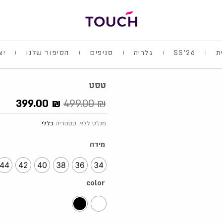
ת
SS'26
גלריה
סניפים
הסיפור שלנו
יצ
טסט
המחיר
המח
399.00
₪
499.00
₪
המקורי
הנוכ
מק"ט
ללא
קטגוריה
כללי
היה:
הוא:
00 ₪.
499.00 ₪.
כמות
מידה
של
טסט
44
42
40
38
36
34
color