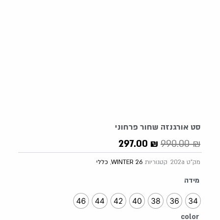
סט אורגנזה שחור פרחוני
המחיר
המחיר
297.00
₪
990.00
₪
המקורי
הנוכחי
מק"ט
202a
קטגוריות
WINTER 26
,
כללי
היה:
הוא:
297.00 ₪.
990.00 ₪.
כמות
מידה
של
סט
46
44
42
40
38
36
34
אורגנזה
color
שחור