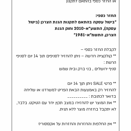
או החזר כספי בהתאם לתקנון
החזר כספי:
"ביטול עסקה בהתאם לתקנות הגנת הצרכן (ביטול
עסקה), התשע"א-2010 וחוק הגנת
הצרכן, התשמ"א-1981"
לקבלת החזר כספי –
** קולקצייה חדשה – ניתן להחזיר לסניפים תוך 14 יום לסניפי
הרשת :
סניף ירושלים , בני ברק ובית שמש
** פרטי SALE ניתן תןך 14 יום
להחזיר רק באמצעות הבאת הפריט למשרדנו או שליחה
בדואר לכתובת : __________
** את המוצר יש להחזירו במצב תקין יחד עם הטיקט. בלבד,
לא יתקבל בחזרה מוצר ללא תגית.
** אין החלפות והחזרות והחזרות על אקססוריז