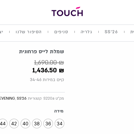
ת
SS'26
גלריה
סניפים
הסיפור שלנו
יצ
שמלת לייס פרחונית
1,690.00
₪
1,436.50
₪
קיים במידות 34-46
מק"ט
S220a
קטגוריות
SS'26
,
EVENING
כמות
מידה
של
שמלת
44
42
40
38
36
34
לייס
פרחונית