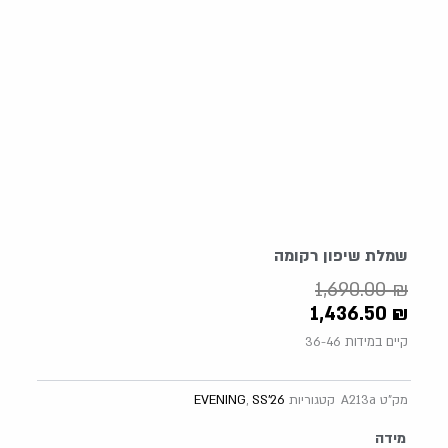
שמלת שיפון רקומה
1,690.00
₪
1,436.50
₪
קיים במידות 36-46
מק"ט
A213a
קטגוריות
SS'26
,
EVENING
כמות
מידה