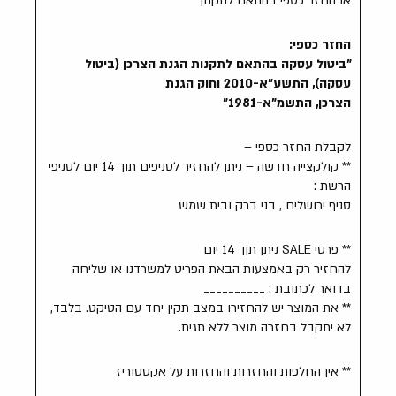
או החזר כספי בהתאם לתקנון
החזר כספי:
"ביטול עסקה בהתאם לתקנות הגנת הצרכן (ביטול
עסקה), התשע"א-2010 וחוק הגנת
הצרכן, התשמ"א-1981"
לקבלת החזר כספי –
** קולקצייה חדשה – ניתן להחזיר לסניפים תוך 14 יום לסניפי
הרשת :
סניף ירושלים , בני ברק ובית שמש
** פרטי SALE ניתן תןך 14 יום
להחזיר רק באמצעות הבאת הפריט למשרדנו או שליחה
בדואר לכתובת : __________
** את המוצר יש להחזירו במצב תקין יחד עם הטיקט. בלבד,
לא יתקבל בחזרה מוצר ללא תגית.
** אין החלפות והחזרות והחזרות על אקססוריז