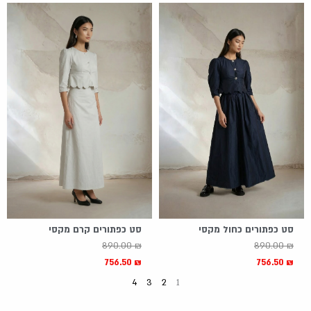
י
י
0
ר
ר
₪
₪
₪
0
ה
ה
.
.
.
מ
נ
₪
ק
ו
.
ו
כ
ר
ח
י
י
ה
ה
י
ו
ה
א
:
:
9
1
7
,
סט כפתורים כחול מקסי
סט כפתורים קרם מקסי
3
3
890.00
₪
890.00
₪
.
9
756.50
₪
756.50
₪
0
0
4
3
2
1
0
.
0