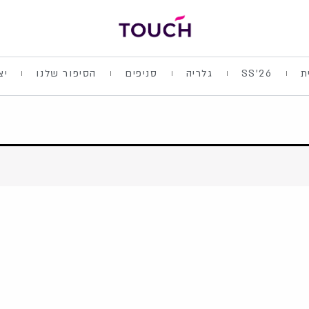
ת
SS'26
גלריה
סניפים
הסיפור שלנו
יצ